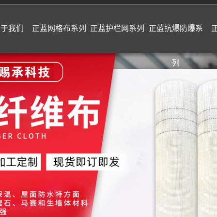
关于我们
正蓝网格布系列
正蓝护栏网系列
正蓝抗爆防爆系
列