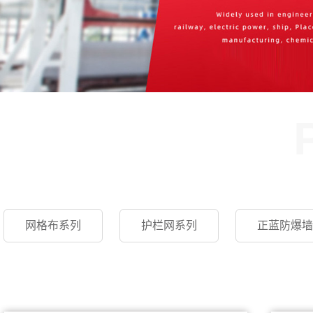
网格布系列
护栏网系列
正蓝防爆墙