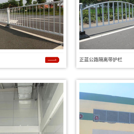
正蓝公路隔离带护栏