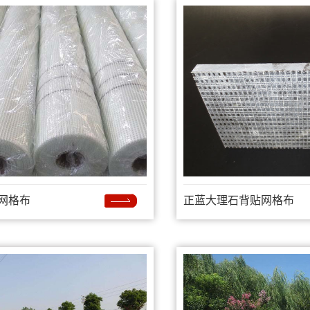
网格布
正蓝大理石背贴网格布