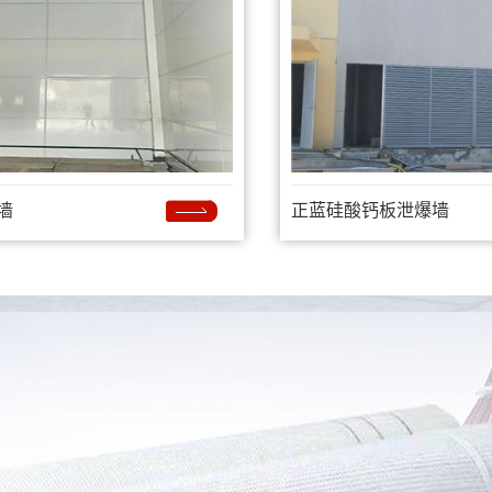
墙
正蓝硅酸钙板泄爆墙