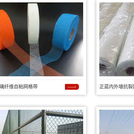
璃纤维自粘网格带
正蓝内外墙抗裂