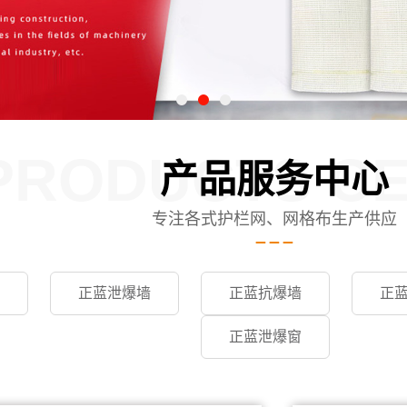
PRODUCTS C
产品服务中心
专注各式护栏网、网格布生产供应
正蓝泄爆墙
正蓝抗爆墙
正
正蓝泄爆窗