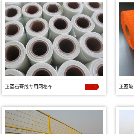
正蓝石膏线专用网格布
正蓝玻