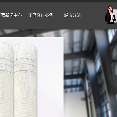
正蓝新闻中心
正蓝客户案例
城市分站