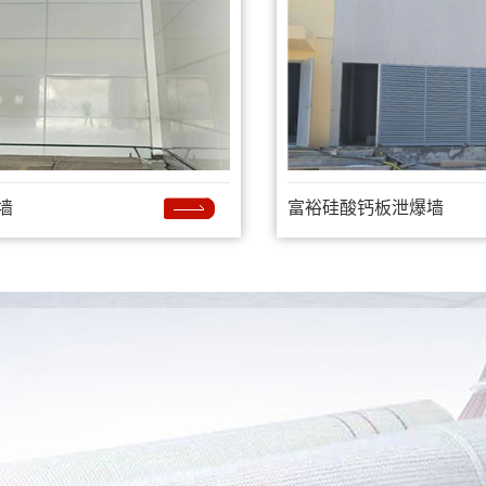
墙
富裕硅酸钙板泄爆墙