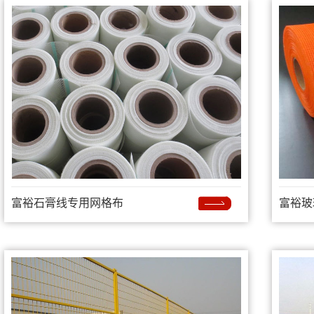
富裕石膏线专用网格布
富裕玻