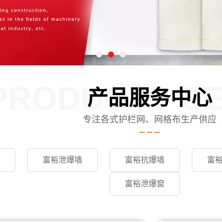
PRODUCTS C
产品服务中心
专注各式护栏网、网格布生产供应
富裕泄爆墙
富裕抗爆墙
富
富裕泄爆窗