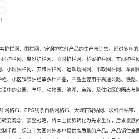
S
制！
护栏网、围栏网、锌钢护栏灯产品的生产与销售。经过多年的
小区护栏网、监狱护栏网、临时护栏网、桥梁护栏网、车间护栏
网、小区围栏网、养殖围栏网、运动场围网、市政围栏网、车间
护栏、小区锌钢护栏等多种产品，产品主要用于高速公路、铁路
建设中的公园、草坪、动物园、池湖、道路、及住宅区的隔离与
网格布、EPS线条自粘网格布、大理石背贴网、玻纤自粘带、
司转变观念，调整战略，将本土优势转化为先求生存，后求发展
控制手段，保证了为国内外客户提供高质量的产品。产品销往全