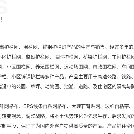
S
制！
护栏网、围栏网、锌钢护栏灯产品的生产与销售。经过多年的
小区护栏网、监狱护栏网、临时护栏网、桥梁护栏网、车间护栏
网、小区围栏网、养殖围栏网、运动场围网、市政围栏网、车间
护栏、小区锌钢护栏等多种产品，产品主要用于高速公路、铁路
建设中的公园、草坪、动物园、池湖、道路、及住宅区的隔离与
网格布、EPS线条自粘网格布、大理石背贴网、玻纤自粘带、
司转变观念，调整战略，将本土优势转化为先求生存，后求发展
控制手段，保证了为国内外客户提供高质量的产品。产品销往全