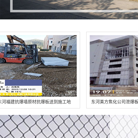
抗爆板送到施工地
东河美方焦化公司泄爆板泄爆墙安装的特点