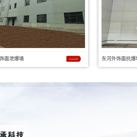
饰面泄爆墙
东河外饰面抗爆