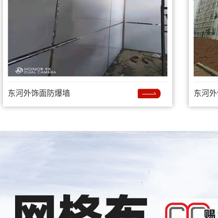
东河外饰面防爆墙
东河外