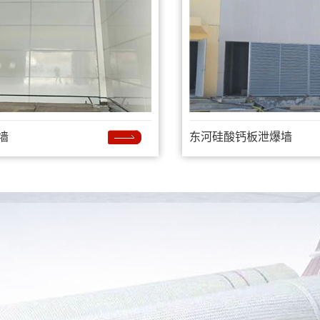
墙
东河硅酸钙板泄爆墙