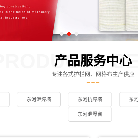
PRODUCTS C
产品服务中心
专注各式护栏网、网格布生产供应
东河泄爆墙
东河抗爆墙
东
东河泄爆窗