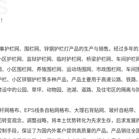
S
制！
护栏网、围栏网、锌钢护栏灯产品的生产与销售。经过多年的
小区护栏网、监狱护栏网、临时护栏网、桥梁护栏网、车间护栏
网、小区围栏网、养殖围栏网、运动场围网、市政围栏网、车间
护栏、小区锌钢护栏等多种产品，产品主要用于高速公路、铁路
建设中的公园、草坪、动物园、池湖、道路、及住宅区的隔离与
网格布、EPS线条自粘网格布、大理石背贴网、玻纤自粘带、
司转变观念，调整战略，将本土优势转化为先求生存，后求发展
控制手段，保证了为国内外客户提供高质量的产品。产品销往全