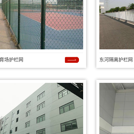
育场护栏网
东河隔离护栏网